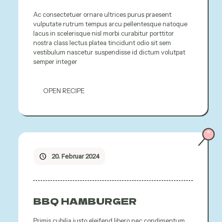
Ac consectetuer ornare ultrices purus praesent
vulputate rutrum tempus arcu pellentesque natoque
lacus in scelerisque nisl morbi curabitur porttitor
nostra class lectus platea tincidunt odio sit sem
vestibulum nascetur suspendisse id dictum volutpat
semper integer
OPEN RECIPE
20. Februar 2024
BBQ HAMBURGER
Primis cubilia justo eleifend libero nec condimentum