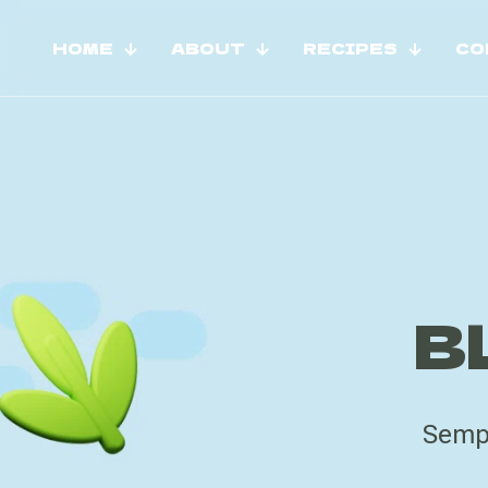
HOME
ABOUT
RECIPES
CO
B
Semp