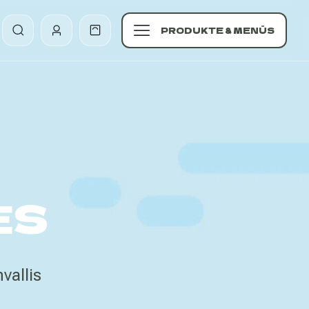
PRODUKTE & MENÜS
ES
allis