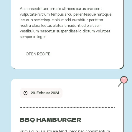
Ac consectetuer ornare ultrices purus praesent
vulputate rutrum tempus arcu pellentesque natoque
lacus in scelerisque nisl morbi curabitur porttitor
nostra class lectus platea tincidunt odio sit sem
vestibulum nascetur suspendisse id dictum volutpat
semper integer
OPEN RECIPE
20. Februar 2024
BBQ HAMBURGER
Primis cubilia justo eleifend libero nec condimentum